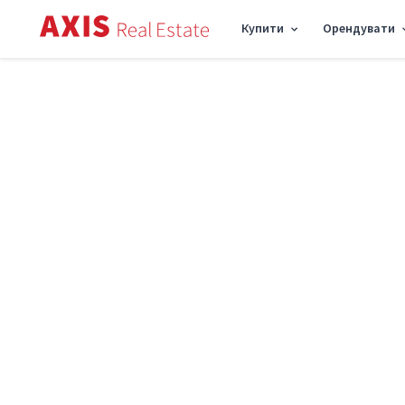
Купити
Орендувати
Axis
/
Купити квартиру в Києві
/
Купити квартиру Шевченківський район
/
4к
Продаж