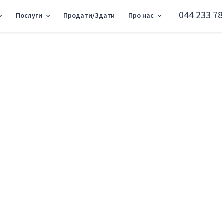
044 233 78
Послуги
Продати/Здати
Про нас
 квартира вул. Салютна 2Б SF-3-210-862
4к квартира вул. С
Шевченківський район вул. Салютна 2Б
Додати в обране
Тип ринку
Первинн
Вулиця
вул. Сал
Кількість кімнат
4
Поверх
14 Повер