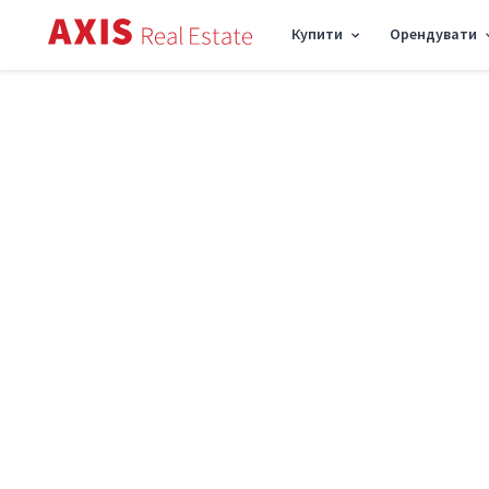
Купити
Орендувати
Axis
/
Оренда комерційної нерухомості в Києві
/
Об'єкт торгівлі вул. Самійла 
Оренда