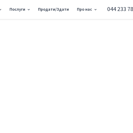
044 233 78
Послуги
Продати/Здати
Про нас
Кішки 19/14, 240м2 RC-218-456
Об'єкт торгівлі вул
Голосіївський район вул. Самійла Кішки
Додати в обране
Тип ринку
Вторинн
Вулиця
вул. Самі
Назначение
Торгове 
Поверх
1 Поверх