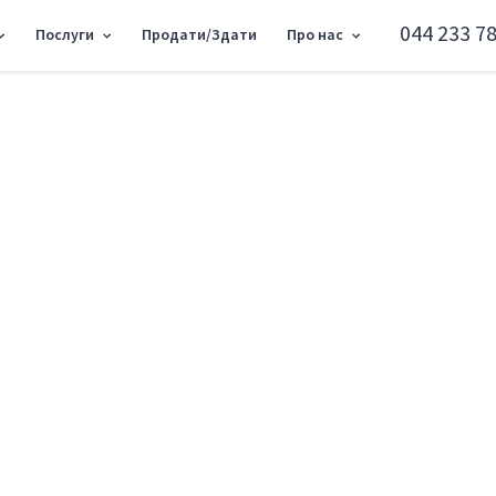
044 233 78
Послуги
Продати/Здати
Про нас
Дiм вул. Лісна, 180м
Київ вул. Лісна 12
Код: SH-216-159
Додати в обране
Тип ринку
Вторинн
Вид
Однокімн
Вулиця
вул. Лісн
Соток
6