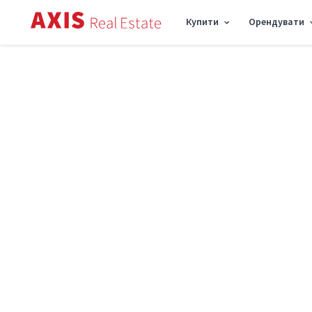
Купити
Орендувати
Axis
/
Купити будинок в Києві
/
Дiм вул. Лісна, 180м2, місто Київ SH-216-159
Продаж