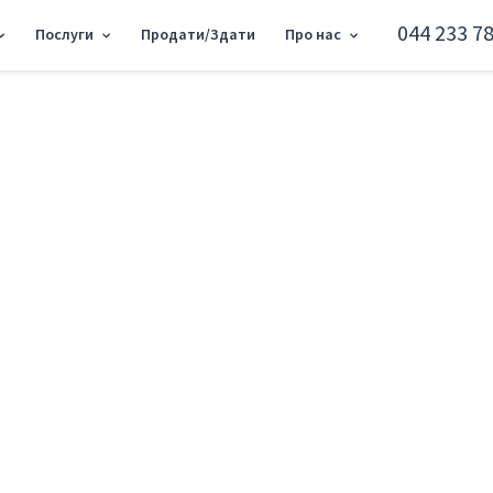
044 233 78
Послуги
Продати/Здати
Про нас
 Академіка 4/6, 145м2 RC-210-638
Об'єкт торгівлі вул
Голосіївський район вул. Степана Рудни
Додати в обране
Тип ринку
Вторинн
Вулиця
вул. Сте
Назначение
Торгове 
Поверх
1 Поверх