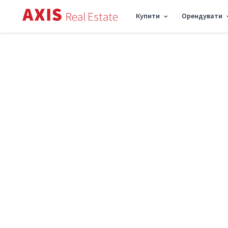
Купити
Орендувати
Axis
/
Оренда комерційної нерухомості в Києві
/
Об'єкт торгівлі вул. Вільямса
Оренда