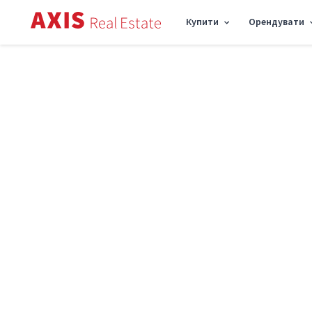
Купити
Орендувати
Axis
/
Купити комерційну нерухомість в Києві
/
Об'єкт торгівлі вул. Сагайдачн
Продаж