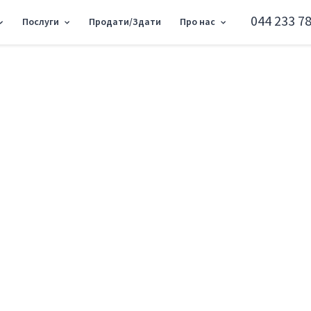
044 233 78
Послуги
Продати/Здати
Про нас
ого Петра 18, 197м2 SC-214-779
Об'єкт торгівлі ву
Подільський район вул. Сагайдачного П
Додати в обране
Тип ринку
Вторинн
Вулиця
вул. Саг
Назначение
Торгове 
Поверх
1 Поверх