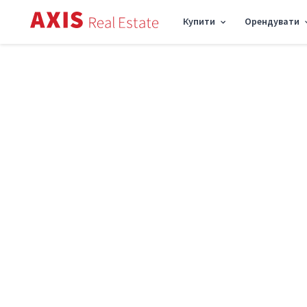
Купити
Орендувати
Axis
/
Купити комерційну нерухомість в Києві
/
Об'єкт торгівлі вул. Рональда 
Продаж