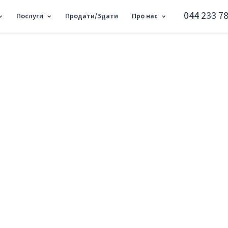
044 233 78
Послуги
Продати/Здати
Про нас
Рейгана 6, 465м2 SC-217-188
Об'єкт торгівлі вул
Деснянський район вул. Рональда Рейг
Додати в обране
Тип ринку
Вторинн
Вулиця
вул. Рон
Назначение
Торгове 
Поверх
1 Поверх