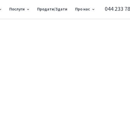
044 233 78
Послуги
Продати/Здати
Про нас
дра Олеся 2, 70м2 RC-225-036
Об'єкт торгівлі ву
Подільський район вул. Олександра Ол
Додати в обране
Тип ринку
Вторинн
Вулиця
вул. Оле
Назначение
Торгове 
Поверх
1 Поверх