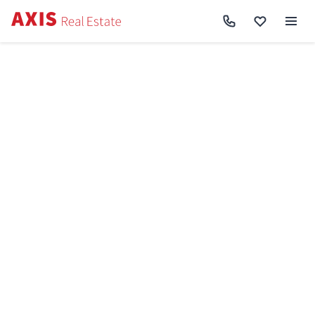
Axis
/
Оренда комерційної нерухомості в Києві
/
Об'єкт торгівлі вул. Михайла
Бойчука 12А, 173м2 RC-225-234
Назад до пошуку
Оренда