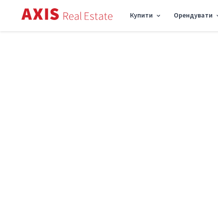
Купити
Орендувати
Axis
/
Купити комерційну нерухомість в Києві
/
Об'єкт торгівлі вул. Андрія Ве
Продаж