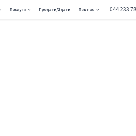
044 233 78
Послуги
Продати/Здати
Про нас
рхогляда 19, 151м2 SC-225-482
Об'єкт торгівлі вул
Печерський район вул. Андрія Верхогля
Додати в обране
Тип ринку
Вторинн
Вулиця
вул. Андр
Назначение
Торгове 
Поверх
1 Поверх