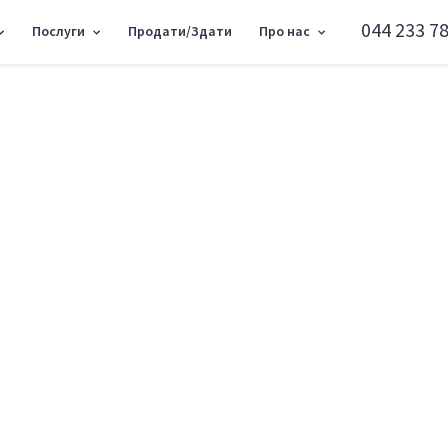
044 233 78
Послуги
Продати/Здати
Про нас
 185м2 SC-225-448
Офіс вул. Ярославів
Шевченківський район вул. Ярославів В
Додати в обране
Тип ринку
Вторинн
Вулиця
вул. Ярос
Назначение
Офісне п
Поверх
1 Поверх