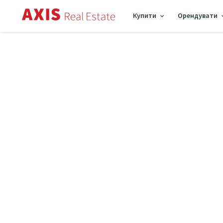
Купити
Орендувати
Axis
/
Купити комерційну нерухомість в Києві
/
Офіс вул. Ярославів Вал 30/18,
Продаж