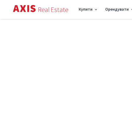
Купити
Орендувати
Axis
/
Оренда комерційної нерухомості в Києві
/
Офіс вул. Басейна 3А, 31м2 R
Оренда