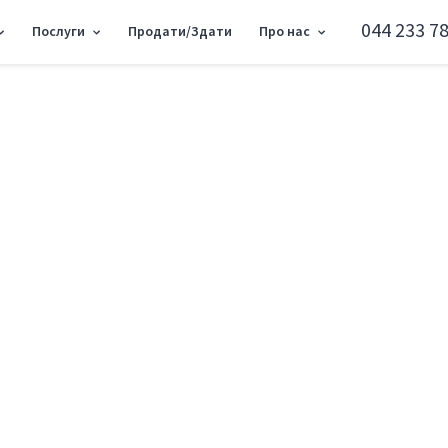
044 233 78
Послуги
Продати/Здати
Про нас
C-225-375
Офіс вул. Басейна 3
Печерський район вул. Басейна 3А
Додати в обране
Тип ринку
Вторинн
Вулиця
вул. Бас
Назначение
Офісне п
Поверх
1 Поверх