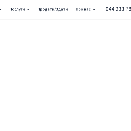
044 233 78
Послуги
Продати/Здати
Про нас
8500м2 RC-217-513
Офіс пр-т Берестей
Святошинський район пр-т Берестейськ
Додати в обране
Тип ринку
Вторинн
Вулиця
пр-т Бер
Назначение
Офісне п
Поверх
4 Поверх