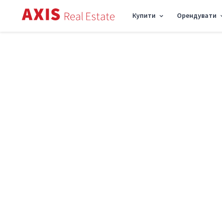
Купити
Орендувати
Axis
/
Оренда комерційної нерухомості в Києві
/
Офіс пр-т Берестейський 67, 
Оренда