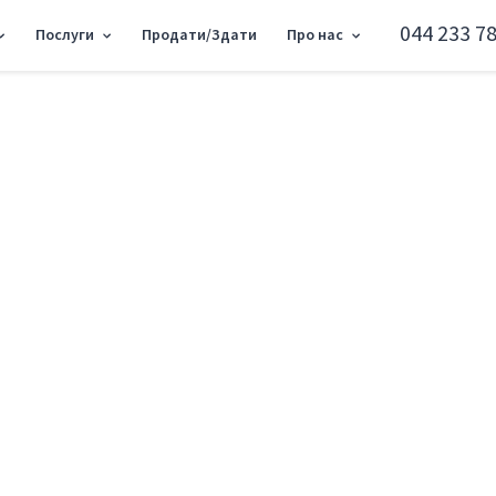
044 233 78
Послуги
Продати/Здати
Про нас
, 97м2 RC-201-649
Офіс пр-т Берестей
Святошинський район пр-т Берестейськи
Додати в обране
Тип ринку
Вторинн
Вулиця
пр-т Бер
Назначение
Офісне п
Поверх
1 Поверх