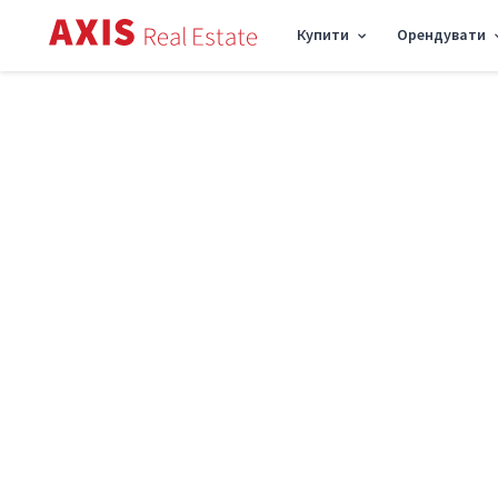
Купити
Орендувати
Axis
/
Оренда комерційної нерухомості в Києві
/
Офіс пр-т Берестейський 104Б
Оренда