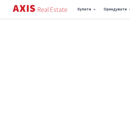
Купити
Орендувати
Axis
/
Оренда комерційної нерухомості в Києві
/
Офіс пл. Софійська 18, 260м2
Оренда