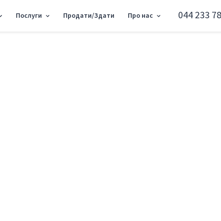
044 233 78
Послуги
Продати/Здати
Про нас
 RC-224-840
Офіс пл. Софійська
Шевченківський район пл. Софійська 18
Додати в обране
Тип ринку
Вторинн
Вулиця
пл. Софій
Назначение
Офісне п
Поверх
4 Поверх