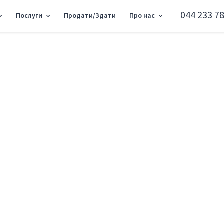
044 233 78
Послуги
Продати/Здати
Про нас
 квартира вул. Шовкуненка 3 RF-3-022-372
4к квартира вул. 
Солом'янський район вул. Шовкуненка 
Додати в обране
Тип ринку
Вторинн
Вулиця
вул. Шов
Кількість кімнат
4
Поверх
6 Поверх