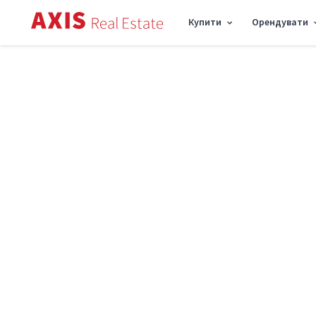
Купити
Орендувати
Axis
/
Оренда квартири в Києві
/
Оренда квартири Солом'янський район
/
4к
Оренда