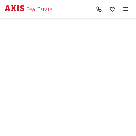
Axis
/
Купити квартиру в Києві
/
Купити квартиру Голосіївський район
/
3к
квартира вул. Малевича Казимира 37/41 SF-3-339-227
Назад до пошуку
Продаж