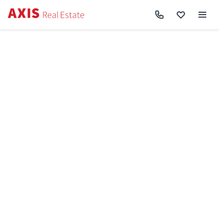
Axis
/
Оренда квартири в Києві
/
Оренда квартири Святошинський район
/
2к
квартира вул. Володимира Наумовича 6 RF-2-867-871
Назад до пошуку
Оренда