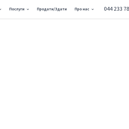
044 233 78
Послуги
Продати/Здати
Про нас
ртира вул. Коноплянська 22 SF-3-221-656
2к квартира вул. 
Оболонський район вул. Коноплянська 
Додати в обране
Тип ринку
Первинн
Вулиця
вул. Кон
Кількість кімнат
2
Поверх
16 Повер