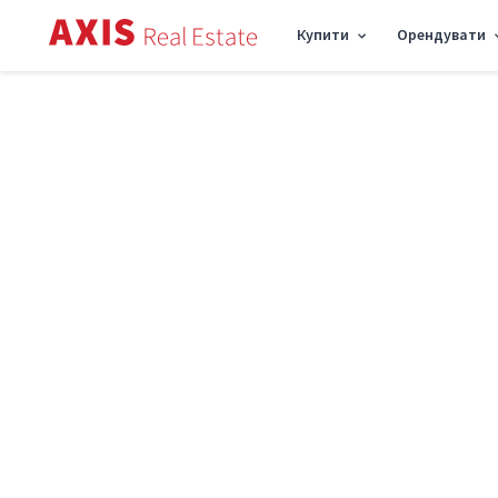
Купити
Орендувати
Axis
/
Купити квартиру в Києві
/
Купити квартиру Оболонський район
/
2к ква
Продаж