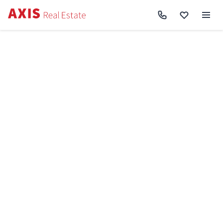
Axis
/
Купити квартиру в Києві
/
Купити квартиру Голосіївський район
/
2к
квартира пр-т Науки 63 SF-3-337-830
Назад до пошуку
Продаж