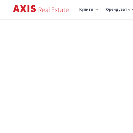
Купити
Орендувати
Axis
/
Купити квартиру в Києві
/
Купити квартиру Деснянський район
/
1к ква
Продаж