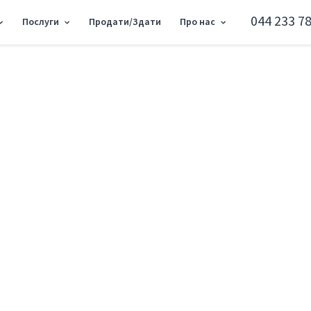
044 233 78
Послуги
Продати/Здати
Про нас
ртира вул. Закревського Миколи 69 SF-3-339-297
1к квартира вул. 
Деснянський район вул. Закревського 
Додати в обране
Тип ринку
Вторинн
Вулиця
вул. Зак
Кількість кімнат
1
Поверх
13 Повер