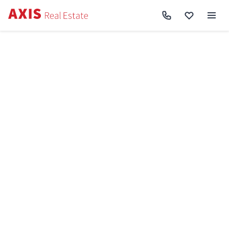
Axis
/
Купити квартиру в Києві
/
Купити квартиру Дарницький район
/
1к
квартира вул. Вишняківська 19/19 SF-3-339-449
Назад до пошуку
Продаж