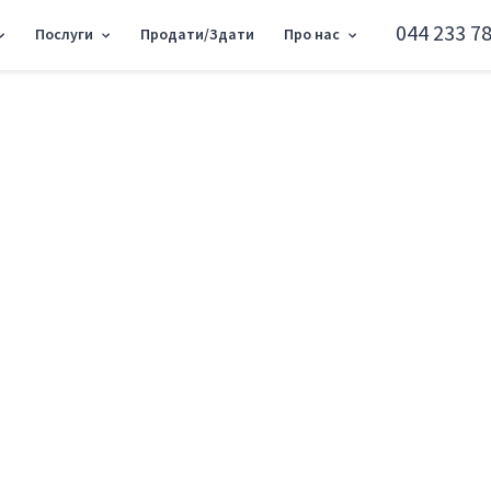
044 233 78
Послуги
Продати/Здати
Про нас
артира вул. Райдужна 56 SF-3-008-436
1к квартира вул. Р
Дніпровський район вул. Райдужна 56
Додати в обране
Тип ринку
Первинн
Вулиця
вул. Рай
Кількість кімнат
1
Поверх
9 Поверх