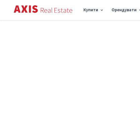
Купити
Орендувати
Axis
/
Купити квартиру в Києві
/
Купити квартиру Дніпровський район
/
1к кв
Продаж