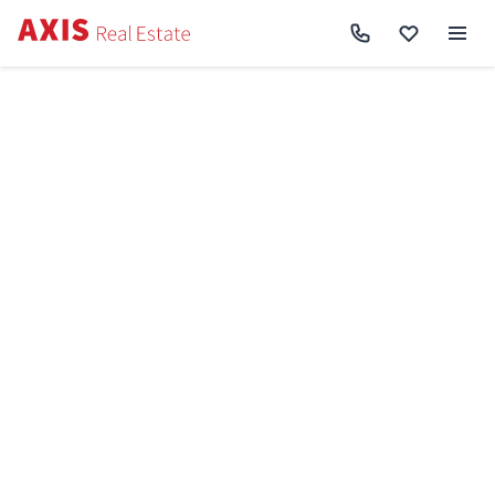
Axis
/
Купити квартиру в Києві
/
Купити квартиру Оболонський район
/
1к
квартира вул. Макіївська 8 SF-3-333-093
Назад до пошуку
Продаж