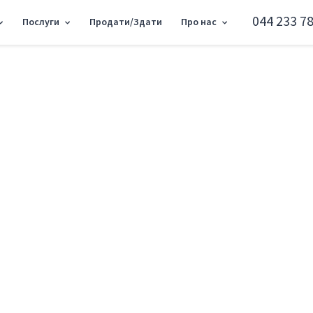
044 233 78
Послуги
Продати/Здати
Про нас
 квартира вул. Львівська 15 RF-3-082-999
1к квартира вул. Л
Святошинський район вул. Львівська 15
Додати в обране
Тип ринку
Вторинн
Вулиця
вул. Льві
Кількість кімнат
1
Поверх
15 Повер