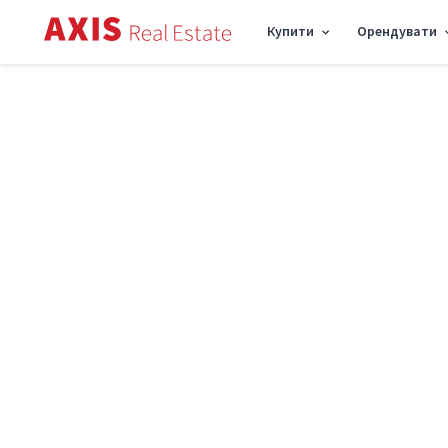
Купити
Орендувати
Axis
/
Оренда квартири в Києві
/
Оренда квартири Святошинський район
/
1к
Оренда