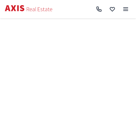
Axis
/
Оренда квартири в Києві
/
Оренда квартири Святошинський район
/
1к
квартира пр-т Перемоги 71А RF-3-125-684
Назад до пошуку
Оренда