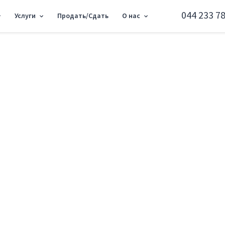
044 233 78
Услуги
Продать/Сдать
О нас
словская 12, 75м2 RC-217-557
Объект торговли ул
Печерский район ул. Бусловская 12
Добавить в избранное
Тип рынка
Вторичн
Улица
ул. Бусло
Призначення
Торгово
Этаж
1 Этаж