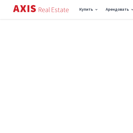
Купить
Арендовать
Axis
/
Аренда коммерческой недвижимости в Киеве
/
Объект торговли ул. Бу
Аренда