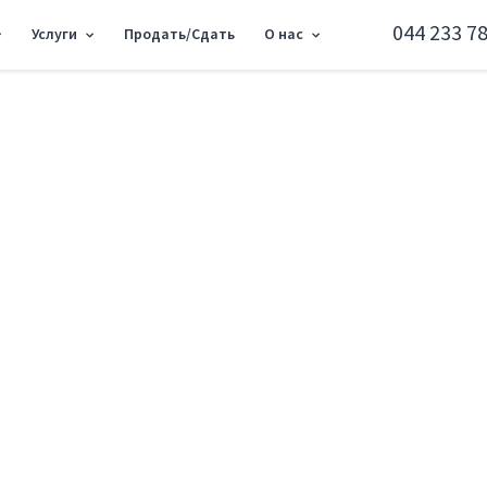
044 233 78
Услуги
Продать/Сдать
О нас
ира ул. Гмыри Бориса 12Б SF-3-323-663
1к квартира ул. Гм
Дарницкий район ул. Гмыри Бориса 12Б
Добавить в избранное
Тип рынка
Первичн
Улица
ул. Гмыр
Количество комнат
1
Этаж
18 Этаж