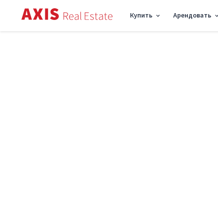
Купить
Арендовать
Axis
/
Купить квартиру в Киеве
/
Купить квартиру Дарницкий район
/
1к кварт
Продажа