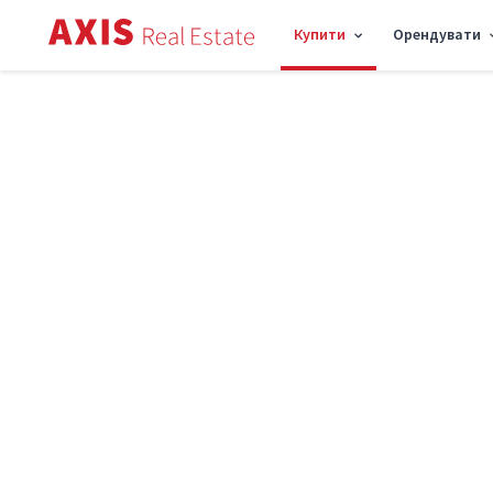
Купити
Орендувати
Axis
/
Купити квартиру в Києві
Купити квартиру в Києві
Ціни до
Р
Знайдено
1473
Сортування: