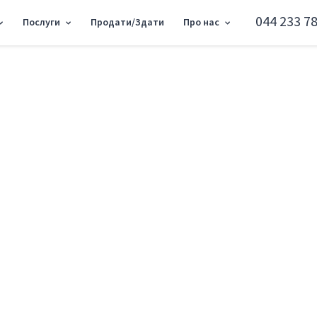
044 233 78
Послуги
Продати/Здати
Про нас
емонт
Відмінити
Спочатку нові
Спочатку дешеві