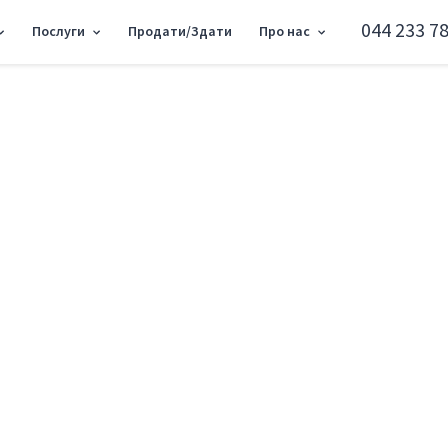
044 233 78
Послуги
Продати/Здати
Про нас
0м2 RC-214-909
Офіс пр-т Московсь
Оболонський район пр-т Степана Банде
Додати в обране
Тип ринку
Вторинн
Вулиця
пр-т Сте
Назначение
Офісне п
Поверх
3 Поверх