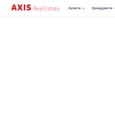
Купити
Орендувати
Axis
/
Оренда комерційної нерухомості в Києві
/
Офіс пр-т Московський 8, 150
Оренда