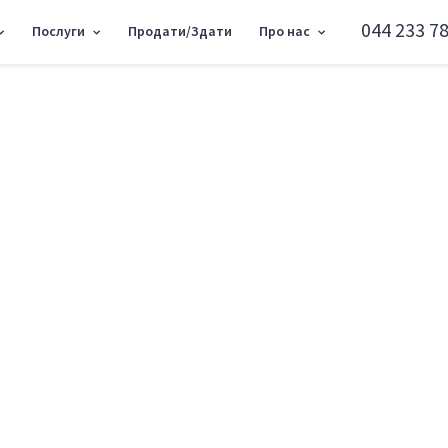
044 233 78
Послуги
Продати/Здати
Про нас
емонт
Відмінити
Спочатку нові
Спочатку дешеві