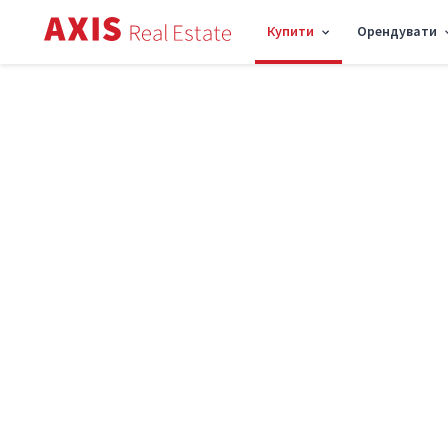
Купити
Орендувати
Axis
/
Купити квартиру в Києві
Купити квартиру в Києві
Ціни до
Р
Знайдено
1469
Сортування: