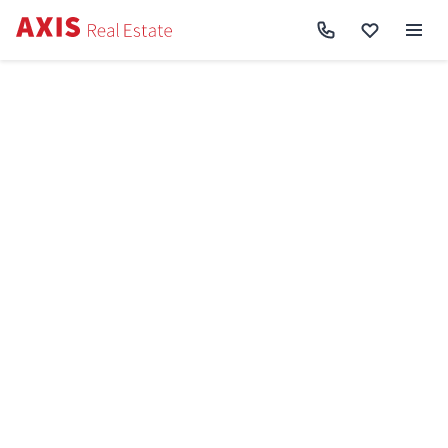
Axis
/
Купити квартиру в Києві
/
Купити квартиру Голосіївський район
/
2к
квартира пр-т Голосіївський 58А SF-3-330-533
Назад до пошуку
Продаж