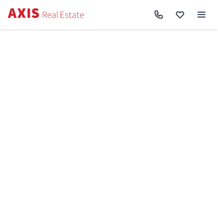
Axis
/
Купити квартиру в Києві
/
Купити квартиру Оболонський район
/
1к
квартира вул. Квітки Цісик 32 SF-3-321-834
Назад до пошуку
Продаж