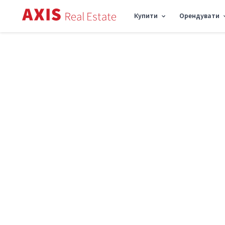
Купити
Орендувати
Axis
/
Оренда квартири в Києві
/
Оренда квартири Оболонський район
/
1к к
Оренда