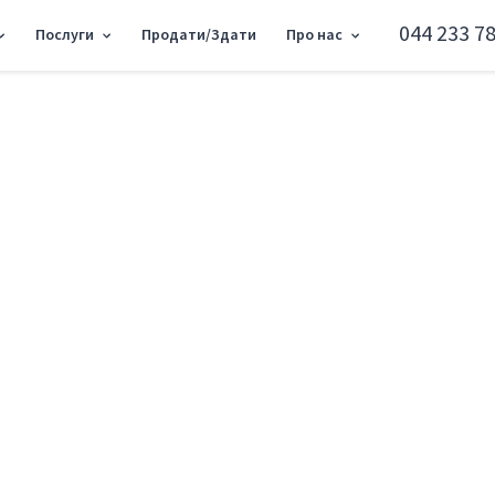
044 233 78
Послуги
Продати/Здати
Про нас
вартира вул. Гулака Миколи 4 RF-3-341-580
1к квартира вул. Г
Оболонський район вул. Гулака Миколи
Додати в обране
Тип ринку
Вторинн
Вулиця
вул. Гул
Кількість кімнат
1
Поверх
23 Повер